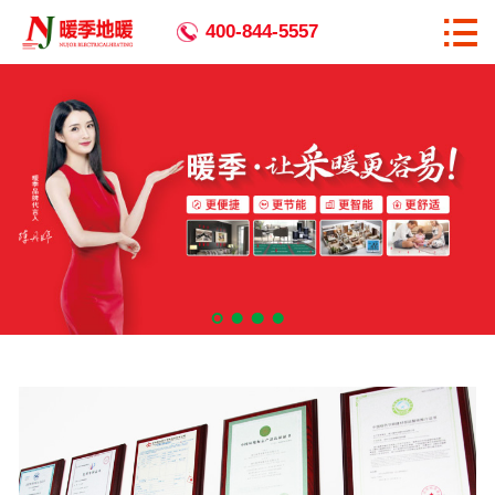

首页

400-844-5557
关于暖季
全国生产基地
暖季优势
产品中心
相关资讯
工程案例
企业宣传
代理加盟