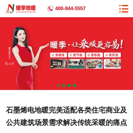

首页

400-844-5557
关于暖季
全国生产基地
暖季优势
产品中心
相关资讯
工程案例
石墨烯电地暖完美适配各类住宅商业及
企业宣传
公共建筑场景需求解决传统采暖的痛点
代理加盟