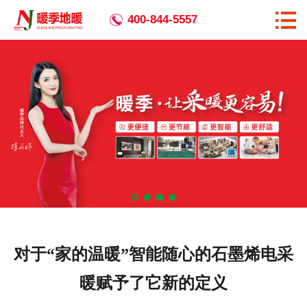

首页

400-844-5557
关于暖季
全国生产基地
暖季优势
产品中心
相关资讯
工程案例
对于“家的温暖”智能随心的石墨烯电采
企业宣传
暖赋予了它新的定义
代理加盟